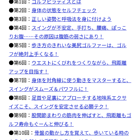
●第1回：
ゴルフピラティスとは
●第2回：
身体の状態をセルフチェック
●第3回：
正しい姿勢と呼吸法を身に付けよう
●第4回：
スイングが不安定、手打ち、腰痛、ぽっこ
りお腹……その原因は腹筋の弱さにあり！
●第5回：
歩き方のきれいな美尻ゴルファーは、ゴル
フが絶対上手くなる！
●第6回：
ウエストにくびれをつくりながら、飛距離
アップを目指す！
●第7回：
身体を対角線に使う動きをマスターすると、
スイングがスムーズ＆パワフルに！
●第8回：
足首や足裏にアプローチする地味系エクサ
イズこそ、スイングを安定させる必勝テク！
●第9回：
股関節まわりの筋肉を伸ばすと、飛距離もゴ
ルフ寿命もぐーんと伸びる！
●第10回：
骨盤の動かし方を覚えて、歩いている時の