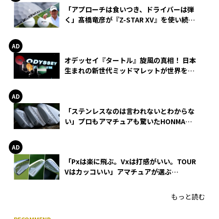
「アプローチは食いつき、ドライバーは弾
く」髙橋竜彦が『Z-STAR XV』を使い続け
る理由
オデッセイ『タートル』旋風の真相！ 日本
生まれの新世代ミッドマレットが世界を席
巻
「ステンレスなのは言われないとわからな
い」プロもアマチュアも驚いたHONMA
WEDGEの打感とスピン
「Pxは楽に飛ぶ。Vxは打感がいい。TOUR
Vはカッコいい」アマチュアが選ぶ
HONMA「T//WORLD アイアン」
もっと読む