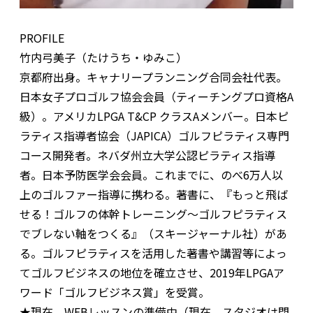
PROFILE
竹内弓美子（たけうち・ゆみこ）
京都府出身。キャナリープランニング合同会社代表。
日本女子プロゴルフ協会会員（ティーチングプロ資格A
級）。アメリカLPGA T&CP クラスAメンバー。日本ピ
ラティス指導者協会（JAPICA）ゴルフピラティス専門
コース開発者。ネバダ州立大学公認ピラティス指導
者。日本予防医学会会員。これまでに、のべ6万人以
上のゴルファー指導に携わる。著書に、『もっと飛ば
せる！ゴルフの体幹トレーニング～ゴルフピラティス
でブレない軸をつくる』（スキージャーナル社）があ
る。ゴルフピラティスを活用した著書や講習等によっ
てゴルフビジネスの地位を確立させ、2019年LPGAア
ワード「ゴルフビジネス賞」を受賞。
★現在、WEBレッスンの準備中（現在、スタジオは閉