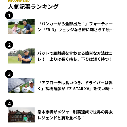
人気記事ランキング
「バンカーから全部出た！」フォーティー
ン「FR-3」ウェッジなら砂に刺さらず脱出
できる？
パットで距離感を合わせる簡単な方法はコ
レ！ 上りは長く持ち、下りは短く持つ！
「アプローチは食いつき、ドライバーは弾
く」髙橋竜彦が『Z-STAR XV』を使い続け
る理由
桑木志帆がメジャー制覇達成で世界の男女
レジェンドと肩を並べる！