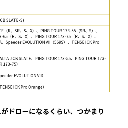
 CB SLATE-S)
SLATE（R、SR、S、X）、PING TOUR 173-55（SR、S）、
173-65（R、S、X）、PING TOUR 173-75（R、S、X）、
A、Speeder EVOLUTION VII（569S）、TENSEI CK Pro
）
TA J CB SLATE、PING TOUR 173-55、PING TOUR 173-
R 173-75）
eder EVOLUTION VII）
NSEI CK Pro Orange）
ライスがドローになるくらい、つかまり