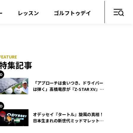
ー
レッスン
ゴルフトゥデイ
特集記事
「アプローチは食いつき、ドライバー
は弾く」髙橋竜彦が『Z-STAR XV』を
使い続ける理由
オデッセイ『タートル』旋風の真相！
日本生まれの新世代ミッドマレットが
世界を席巻