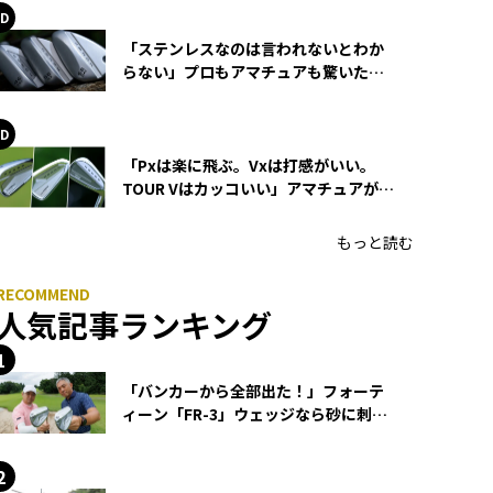
「ステンレスなのは言われないとわか
らない」プロもアマチュアも驚いた
HONMA WEDGEの打感とスピン
「Pxは楽に飛ぶ。Vxは打感がいい。
TOUR Vはカッコいい」アマチュアが選
ぶHONMA「T//WORLD アイアン」
もっと読む
人気記事ランキング
「バンカーから全部出た！」フォーテ
ィーン「FR-3」ウェッジなら砂に刺さ
らず脱出できる？