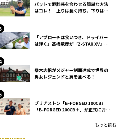
パットで距離感を合わせる簡単な方法
はコレ！ 上りは長く持ち、下りは短
く持つ！
「アプローチは食いつき、ドライバー
は弾く」髙橋竜彦が『Z-STAR XV』を
使い続ける理由
桑木志帆がメジャー制覇達成で世界の
男女レジェンドと肩を並べる！
ブリヂストン「B-FORGED 100CB」
「B-FORGED 200CB＋」が正式にお披
露目！ あのアイアンの正体がついに
明らかに！
もっと読む