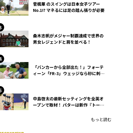
菅楓華 のスイングは日本女子ツアー
No.1!? マネるには足の踏ん張りが必要
桑木志帆がメジャー制覇達成で世界の
男女レジェンドと肩を並べる！
「バンカーから全部出た！」フォーテ
ィーン「FR-3」ウェッジなら砂に刺さ
らず脱出できる？
中島啓太の最新セッティングを全英オ
ープンで取材！ パターは新作『トーチ
ド』を投入
もっと読む