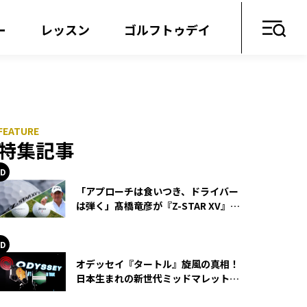
ー
レッスン
ゴルフトゥデイ
特集記事
「アプローチは食いつき、ドライバー
は弾く」髙橋竜彦が『Z-STAR XV』を
使い続ける理由
オデッセイ『タートル』旋風の真相！
日本生まれの新世代ミッドマレットが
世界を席巻