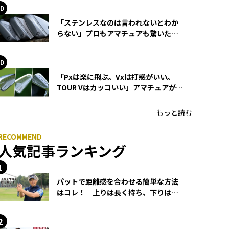
「ステンレスなのは言われないとわか
らない」プロもアマチュアも驚いた
HONMA WEDGEの打感とスピン
「Pxは楽に飛ぶ。Vxは打感がいい。
TOUR Vはカッコいい」アマチュアが選
ぶHONMA「T//WORLD アイアン」
もっと読む
人気記事ランキング
パットで距離感を合わせる簡単な方法
はコレ！ 上りは長く持ち、下りは短
く持つ！