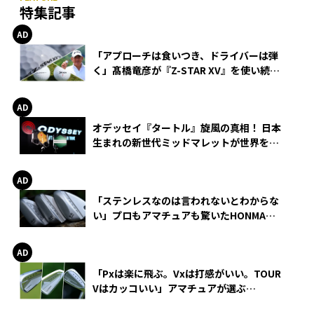
特集記事
「アプローチは食いつき、ドライバーは弾
く」髙橋竜彦が『Z-STAR XV』を使い続け
る理由
オデッセイ『タートル』旋風の真相！ 日本
生まれの新世代ミッドマレットが世界を席
巻
「ステンレスなのは言われないとわからな
い」プロもアマチュアも驚いたHONMA
WEDGEの打感とスピン
「Pxは楽に飛ぶ。Vxは打感がいい。TOUR
Vはカッコいい」アマチュアが選ぶ
HONMA「T//WORLD アイアン」