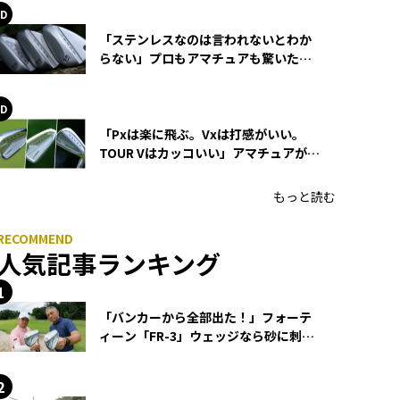
「ステンレスなのは言われないとわか
らない」プロもアマチュアも驚いた
HONMA WEDGEの打感とスピン
「Pxは楽に飛ぶ。Vxは打感がいい。
TOUR Vはカッコいい」アマチュアが選
ぶHONMA「T//WORLD アイアン」
もっと読む
人気記事ランキング
「バンカーから全部出た！」フォーテ
ィーン「FR-3」ウェッジなら砂に刺さ
らず脱出できる？