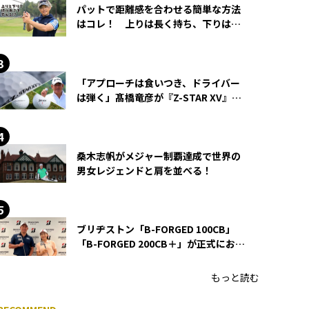
パットで距離感を合わせる簡単な方法
はコレ！ 上りは長く持ち、下りは短
く持つ！
「アプローチは食いつき、ドライバー
は弾く」髙橋竜彦が『Z-STAR XV』を
使い続ける理由
桑木志帆がメジャー制覇達成で世界の
男女レジェンドと肩を並べる！
ブリヂストン「B-FORGED 100CB」
「B-FORGED 200CB＋」が正式にお披
露目！ あのアイアンの正体がついに
明らかに！
もっと読む