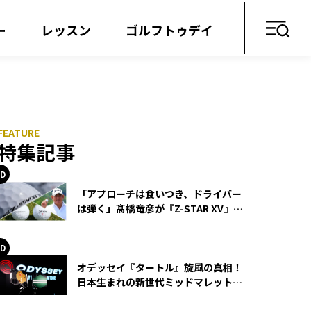
ー
レッスン
ゴルフトゥデイ
特集記事
「アプローチは食いつき、ドライバー
は弾く」髙橋竜彦が『Z-STAR XV』を
使い続ける理由
オデッセイ『タートル』旋風の真相！
日本生まれの新世代ミッドマレットが
世界を席巻