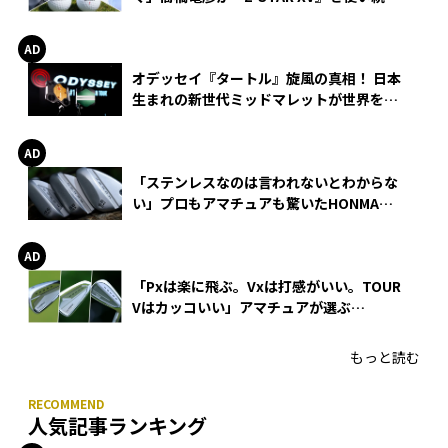
る理由
オデッセイ『タートル』旋風の真相！ 日本
生まれの新世代ミッドマレットが世界を席
巻
「ステンレスなのは言われないとわからな
い」プロもアマチュアも驚いたHONMA
WEDGEの打感とスピン
「Pxは楽に飛ぶ。Vxは打感がいい。TOUR
Vはカッコいい」アマチュアが選ぶ
HONMA「T//WORLD アイアン」
もっと読む
人気記事ランキング