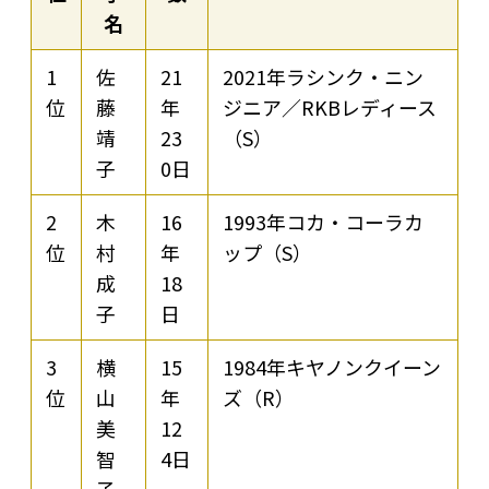
名
1
佐
21
2021年ラシンク・ニン
位
藤
年
ジニア／RKBレディース
靖
23
（S）
子
0日
2
木
16
1993年コカ・コーラカ
位
村
年
ップ（S）
成
18
子
日
3
横
15
1984年キヤノンクイーン
位
山
年
ズ（R）
美
12
智
4日