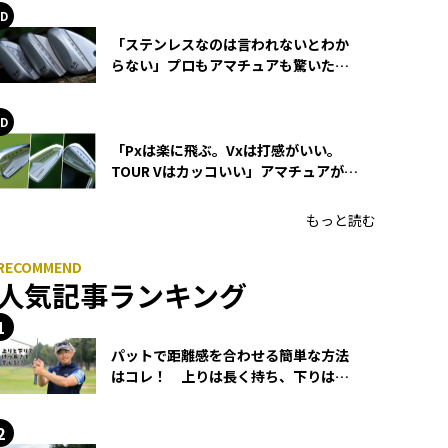
「ステンレスなのは言われないとわか
らない」プロもアマチュアも驚いた
HONMA WEDGEの打感とスピン
「Pxは楽に飛ぶ。Vxは打感がいい。
TOUR Vはカッコいい」アマチュアが選
ぶHONMA「T//WORLD アイアン」
もっと読む
人気記事ランキング
パットで距離感を合わせる簡単な方法
はコレ！ 上りは長く持ち、下りは短
く持つ！