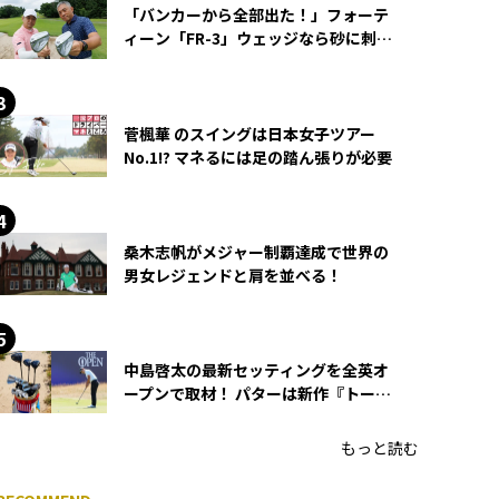
「バンカーから全部出た！」フォーテ
ィーン「FR-3」ウェッジなら砂に刺さ
らず脱出できる？
菅楓華 のスイングは日本女子ツアー
No.1!? マネるには足の踏ん張りが必要
桑木志帆がメジャー制覇達成で世界の
男女レジェンドと肩を並べる！
中島啓太の最新セッティングを全英オ
ープンで取材！ パターは新作『トーチ
ド』を投入
もっと読む