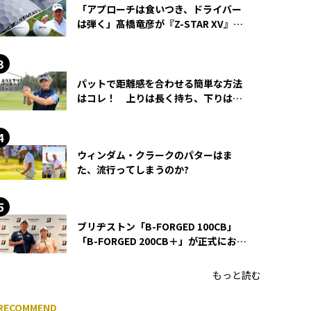
「アプローチは食いつき、ドライバー
は弾く」髙橋竜彦が『Z-STAR XV』を
使い続ける理由
パットで距離感を合わせる簡単な方法
はコレ！ 上りは長く持ち、下りは短
く持つ！
ウィンダム・クラークのパターはま
た、流行ってしまうのか?
ブリヂストン「B-FORGED 100CB」
「B-FORGED 200CB＋」が正式にお披
露目！ あのアイアンの正体がついに
明らかに！
もっと読む