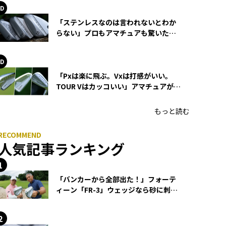
「ステンレスなのは言われないとわか
らない」プロもアマチュアも驚いた
HONMA WEDGEの打感とスピン
「Pxは楽に飛ぶ。Vxは打感がいい。
TOUR Vはカッコいい」アマチュアが選
ぶHONMA「T//WORLD アイアン」
もっと読む
人気記事ランキング
「バンカーから全部出た！」フォーテ
ィーン「FR-3」ウェッジなら砂に刺さ
らず脱出できる？