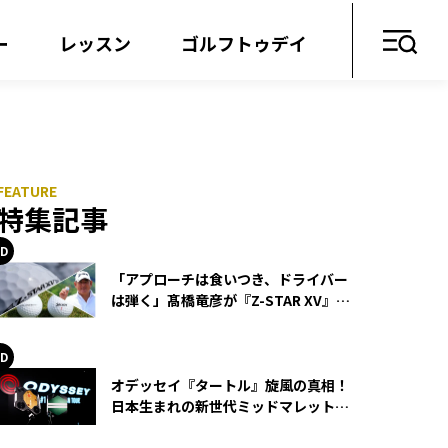
ー
レッスン
ゴルフトゥデイ
特集記事
「アプローチは食いつき、ドライバー
は弾く」髙橋竜彦が『Z-STAR XV』を
使い続ける理由
オデッセイ『タートル』旋風の真相！
日本生まれの新世代ミッドマレットが
世界を席巻