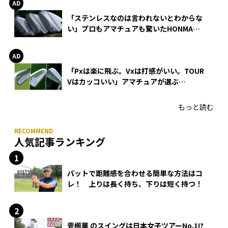
「ステンレスなのは言われないとわからな
い」プロもアマチュアも驚いたHONMA
WEDGEの打感とスピン
「Pxは楽に飛ぶ。Vxは打感がいい。TOUR
Vはカッコいい」アマチュアが選ぶ
HONMA「T//WORLD アイアン」
もっと読む
人気記事ランキング
パットで距離感を合わせる簡単な方法はコ
レ！ 上りは長く持ち、下りは短く持つ！
菅楓華 のスイングは日本女子ツアーNo.1!?