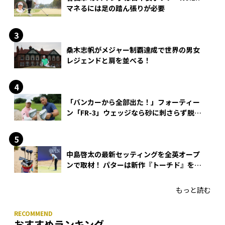
マネるには足の踏ん張りが必要
桑木志帆がメジャー制覇達成で世界の男女
レジェンドと肩を並べる！
「バンカーから全部出た！」フォーティー
ン「FR-3」ウェッジなら砂に刺さらず脱出
できる？
中島啓太の最新セッティングを全英オープ
ンで取材！ パターは新作『トーチド』を投
入
もっと読む
おすすめランキング