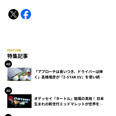
特集記事
「アプローチは食いつき、ドライバーは弾
く」髙橋竜彦が『Z-STAR XV』を使い続け
る理由
オデッセイ『タートル』旋風の真相！ 日本
生まれの新世代ミッドマレットが世界を席
巻