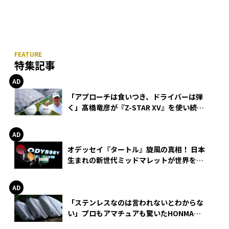
特集記事
「アプローチは食いつき、ドライバーは弾
く」髙橋竜彦が『Z-STAR XV』を使い続け
る理由
オデッセイ『タートル』旋風の真相！ 日本
生まれの新世代ミッドマレットが世界を席
巻
「ステンレスなのは言われないとわからな
い」プロもアマチュアも驚いたHONMA
WEDGEの打感とスピン