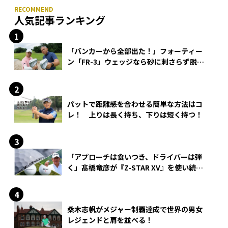
人気記事ランキング
「バンカーから全部出た！」フォーティー
ン「FR-3」ウェッジなら砂に刺さらず脱出
できる？
パットで距離感を合わせる簡単な方法はコ
レ！ 上りは長く持ち、下りは短く持つ！
「アプローチは食いつき、ドライバーは弾
く」髙橋竜彦が『Z-STAR XV』を使い続け
る理由
桑木志帆がメジャー制覇達成で世界の男女
レジェンドと肩を並べる！