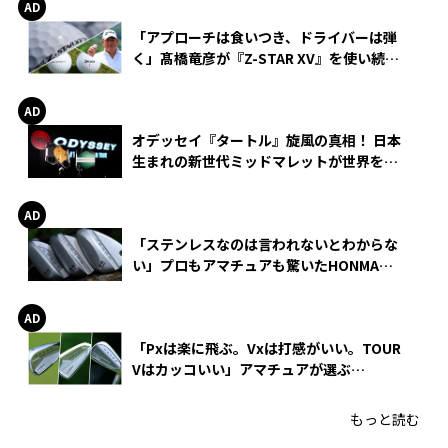
「アプローチは食いつき、ドライバーは弾
く」髙橋竜彦が『Z-STAR XV』を使い続け
る理由
オデッセイ『タートル』旋風の真相！ 日本
生まれの新世代ミッドマレットが世界を席
巻
「ステンレスなのは言われないとわからな
い」プロもアマチュアも驚いたHONMA
WEDGEの打感とスピン
「Pxは楽に飛ぶ。Vxは打感がいい。TOUR
Vはカッコいい」アマチュアが選ぶ
HONMA「T//WORLD アイアン」
もっと読む