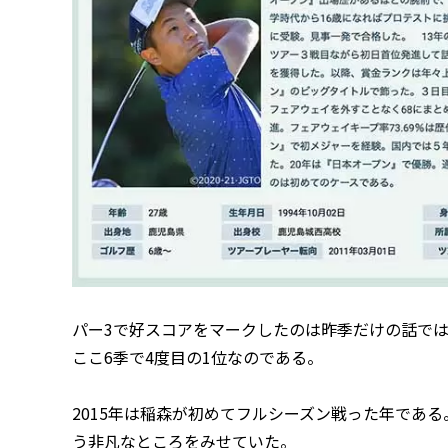
パー3で好スコアをマークしたのは昨季だけの話ではな
ここ6季で4度目の1位なのである。
2015年は稲森が初めてフルシーズン戦った年であ
う非凡なところをみせていた。