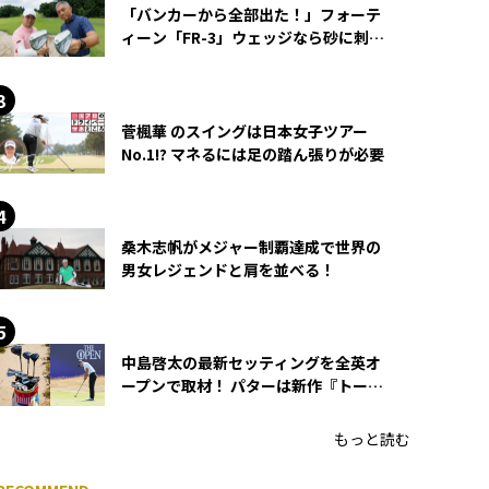
「バンカーから全部出た！」フォーテ
ィーン「FR-3」ウェッジなら砂に刺さ
らず脱出できる？
菅楓華 のスイングは日本女子ツアー
No.1!? マネるには足の踏ん張りが必要
桑木志帆がメジャー制覇達成で世界の
男女レジェンドと肩を並べる！
中島啓太の最新セッティングを全英オ
ープンで取材！ パターは新作『トーチ
ド』を投入
もっと読む