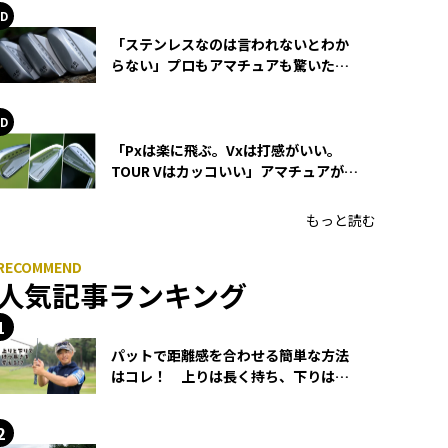
「ステンレスなのは言われないとわか
らない」プロもアマチュアも驚いた
HONMA WEDGEの打感とスピン
「Pxは楽に飛ぶ。Vxは打感がいい。
TOUR Vはカッコいい」アマチュアが選
ぶHONMA「T//WORLD アイアン」
もっと読む
人気記事ランキング
パットで距離感を合わせる簡単な方法
はコレ！ 上りは長く持ち、下りは短
く持つ！