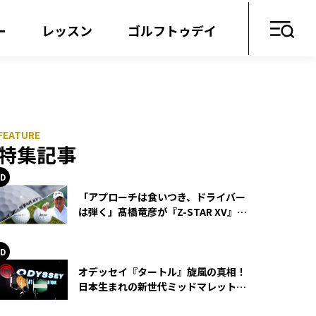
ー
レッスン
ゴルフトゥデイ
特集記事
「アプローチは食いつき、ドライバー
は弾く」髙橋竜彦が『Z-STAR XV』を
使い続ける理由
オデッセイ『タートル』旋風の真相！
日本生まれの新世代ミッドマレットが
世界を席巻