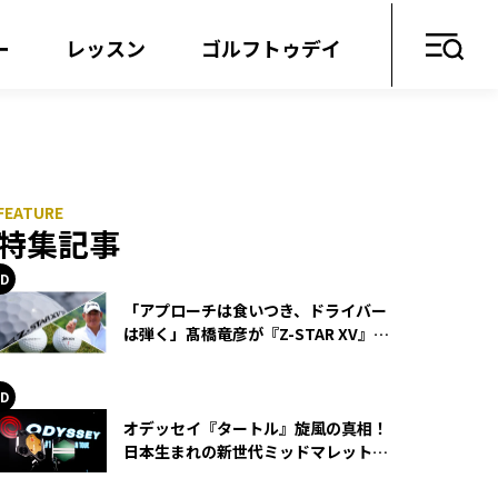
ー
レッスン
ゴルフトゥデイ
特集記事
「アプローチは食いつき、ドライバー
は弾く」髙橋竜彦が『Z-STAR XV』を
使い続ける理由
オデッセイ『タートル』旋風の真相！
日本生まれの新世代ミッドマレットが
世界を席巻