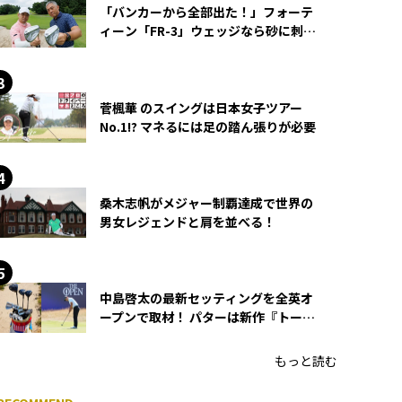
「バンカーから全部出た！」フォーテ
ィーン「FR-3」ウェッジなら砂に刺さ
らず脱出できる？
菅楓華 のスイングは日本女子ツアー
No.1!? マネるには足の踏ん張りが必要
桑木志帆がメジャー制覇達成で世界の
男女レジェンドと肩を並べる！
中島啓太の最新セッティングを全英オ
ープンで取材！ パターは新作『トーチ
ド』を投入
もっと読む