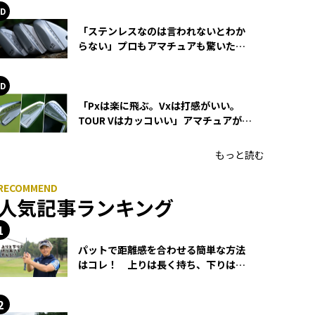
「ステンレスなのは言われないとわか
らない」プロもアマチュアも驚いた
HONMA WEDGEの打感とスピン
「Pxは楽に飛ぶ。Vxは打感がいい。
TOUR Vはカッコいい」アマチュアが選
ぶHONMA「T//WORLD アイアン」
もっと読む
人気記事ランキング
パットで距離感を合わせる簡単な方法
はコレ！ 上りは長く持ち、下りは短
く持つ！