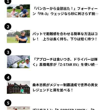
「バンカーから全部出た！」フォーティー
ン「FR-3」ウェッジなら砂に刺さらず脱出
できる？
パットで距離感を合わせる簡単な方法はコ
レ！ 上りは長く持ち、下りは短く持つ！
「アプローチは食いつき、ドライバーは弾
く」髙橋竜彦が『Z-STAR XV』を使い続け
る理由
桑木志帆がメジャー制覇達成で世界の男女
レジェンドと肩を並べる！