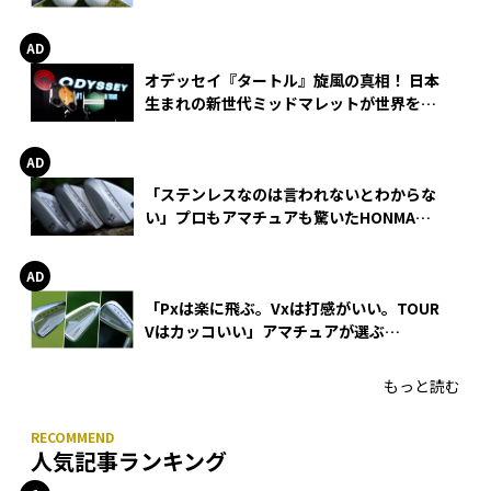
る理由
オデッセイ『タートル』旋風の真相！ 日本
生まれの新世代ミッドマレットが世界を席
巻
「ステンレスなのは言われないとわからな
い」プロもアマチュアも驚いたHONMA
WEDGEの打感とスピン
「Pxは楽に飛ぶ。Vxは打感がいい。TOUR
Vはカッコいい」アマチュアが選ぶ
HONMA「T//WORLD アイアン」
もっと読む
人気記事ランキング