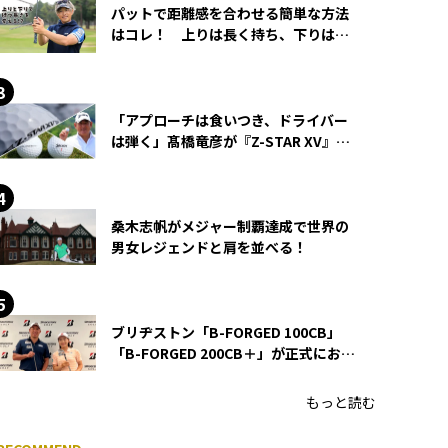
パットで距離感を合わせる簡単な方法
はコレ！ 上りは長く持ち、下りは短
く持つ！
「アプローチは食いつき、ドライバー
は弾く」髙橋竜彦が『Z-STAR XV』を
使い続ける理由
桑木志帆がメジャー制覇達成で世界の
男女レジェンドと肩を並べる！
ブリヂストン「B-FORGED 100CB」
「B-FORGED 200CB＋」が正式にお披
露目！ あのアイアンの正体がついに
明らかに！
もっと読む