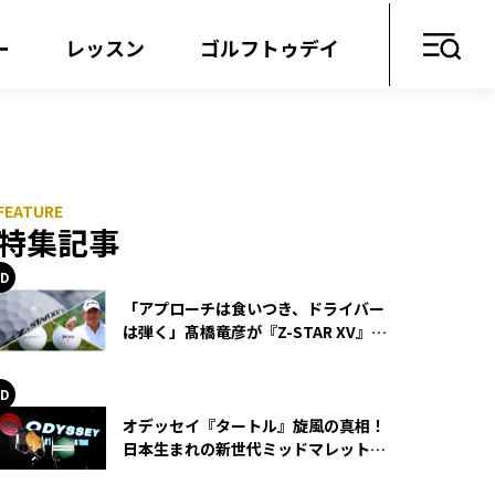
ー
レッスン
ゴルフトゥデイ
特集記事
「アプローチは食いつき、ドライバー
は弾く」髙橋竜彦が『Z-STAR XV』を
使い続ける理由
オデッセイ『タートル』旋風の真相！
日本生まれの新世代ミッドマレットが
世界を席巻