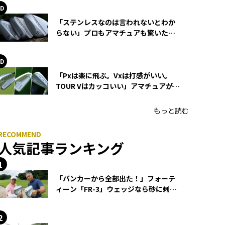
「ステンレスなのは言われないとわか
らない」プロもアマチュアも驚いた
HONMA WEDGEの打感とスピン
「Pxは楽に飛ぶ。Vxは打感がいい。
TOUR Vはカッコいい」アマチュアが選
ぶHONMA「T//WORLD アイアン」
もっと読む
人気記事ランキング
「バンカーから全部出た！」フォーテ
ィーン「FR-3」ウェッジなら砂に刺さ
らず脱出できる？