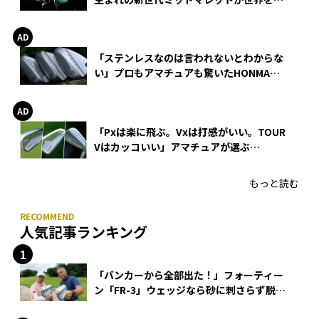
巻
「ステンレスなのは言われないとわからな
い」プロもアマチュアも驚いたHONMA
WEDGEの打感とスピン
「Pxは楽に飛ぶ。Vxは打感がいい。TOUR
Vはカッコいい」アマチュアが選ぶ
HONMA「T//WORLD アイアン」
もっと読む
人気記事ランキング
「バンカーから全部出た！」フォーティー
ン「FR-3」ウェッジなら砂に刺さらず脱出
できる？