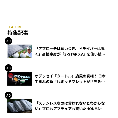
特集記事
「アプローチは食いつき、ドライバーは弾
く」髙橋竜彦が『Z-STAR XV』を使い続け
る理由
オデッセイ『タートル』旋風の真相！ 日本
生まれの新世代ミッドマレットが世界を席
巻
「ステンレスなのは言われないとわからな
い」プロもアマチュアも驚いたHONMA
WEDGEの打感とスピン