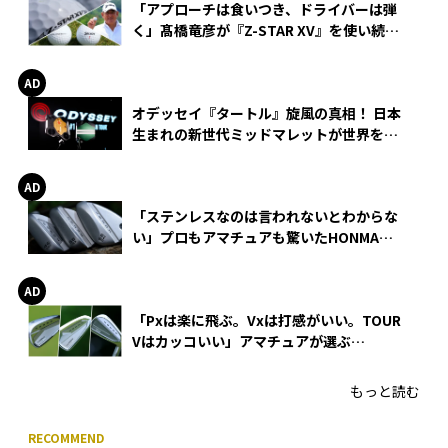
「アプローチは食いつき、ドライバーは弾
く」髙橋竜彦が『Z-STAR XV』を使い続け
る理由
オデッセイ『タートル』旋風の真相！ 日本
生まれの新世代ミッドマレットが世界を席
巻
「ステンレスなのは言われないとわからな
い」プロもアマチュアも驚いたHONMA
WEDGEの打感とスピン
「Pxは楽に飛ぶ。Vxは打感がいい。TOUR
Vはカッコいい」アマチュアが選ぶ
HONMA「T//WORLD アイアン」
もっと読む