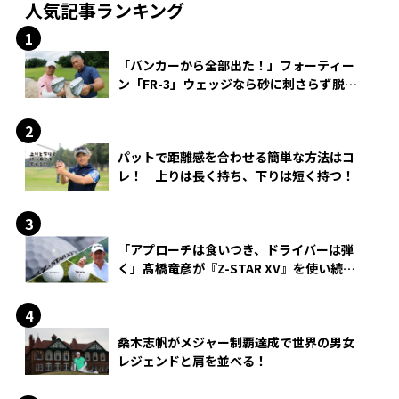
人気記事ランキング
「バンカーから全部出た！」フォーティー
ン「FR-3」ウェッジなら砂に刺さらず脱出
できる？
パットで距離感を合わせる簡単な方法はコ
レ！ 上りは長く持ち、下りは短く持つ！
「アプローチは食いつき、ドライバーは弾
く」髙橋竜彦が『Z-STAR XV』を使い続け
る理由
桑木志帆がメジャー制覇達成で世界の男女
レジェンドと肩を並べる！