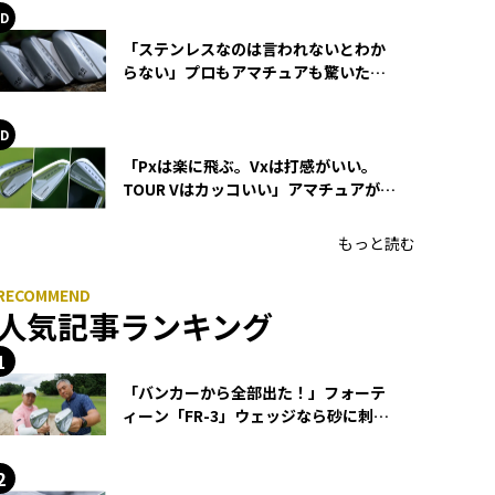
「ステンレスなのは言われないとわか
らない」プロもアマチュアも驚いた
HONMA WEDGEの打感とスピン
「Pxは楽に飛ぶ。Vxは打感がいい。
TOUR Vはカッコいい」アマチュアが選
ぶHONMA「T//WORLD アイアン」
もっと読む
人気記事ランキング
「バンカーから全部出た！」フォーテ
ィーン「FR-3」ウェッジなら砂に刺さ
らず脱出できる？