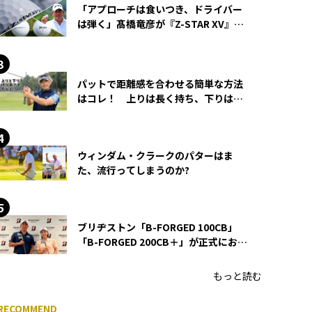
「アプローチは食いつき、ドライバー
は弾く」髙橋竜彦が『Z-STAR XV』を
使い続ける理由
パットで距離感を合わせる簡単な方法
はコレ！ 上りは長く持ち、下りは短
く持つ！
ウィンダム・クラークのパターはま
た、流行ってしまうのか?
ブリヂストン「B-FORGED 100CB」
「B-FORGED 200CB＋」が正式にお披
露目！ あのアイアンの正体がついに
明らかに！
もっと読む