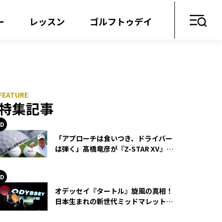
ー
レッスン
ゴルフトゥデイ
特集記事
「アプローチは食いつき、ドライバー
は弾く」髙橋竜彦が『Z-STAR XV』を
使い続ける理由
オデッセイ『タートル』旋風の真相！
日本生まれの新世代ミッドマレットが
世界を席巻