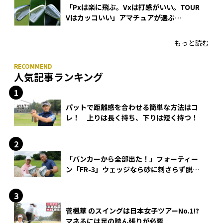
「Pxは楽に飛ぶ。Vxは打感がいい。TOUR
Vはカッコいい」アマチュアが選ぶ
HONMA「T//WORLD アイアン」
もっと読む
人気記事ランキング
パットで距離感を合わせる簡単な方法はコ
レ！ 上りは長く持ち、下りは短く持つ！
「バンカーから全部出た！」フォーティー
ン「FR-3」ウェッジなら砂に刺さらず脱出
できる？
菅楓華 のスイングは日本女子ツアーNo.1!?
マネるには足の踏ん張りが必要