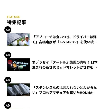
特集記事
「アプローチは食いつき、ドライバーは弾
く」髙橋竜彦が『Z-STAR XV』を使い続け
る理由
オデッセイ『タートル』旋風の真相！ 日本
生まれの新世代ミッドマレットが世界を席
巻
「ステンレスなのは言われないとわからな
い」プロもアマチュアも驚いたHONMA
WEDGEの打感とスピン