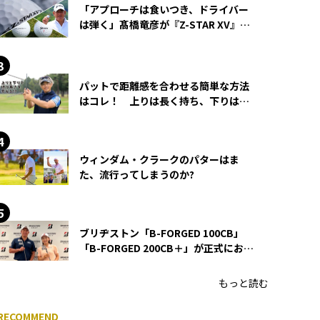
「アプローチは食いつき、ドライバー
は弾く」髙橋竜彦が『Z-STAR XV』を
使い続ける理由
パットで距離感を合わせる簡単な方法
はコレ！ 上りは長く持ち、下りは短
く持つ！
ウィンダム・クラークのパターはま
た、流行ってしまうのか?
ブリヂストン「B-FORGED 100CB」
「B-FORGED 200CB＋」が正式にお披
露目！ あのアイアンの正体がついに
明らかに！
もっと読む