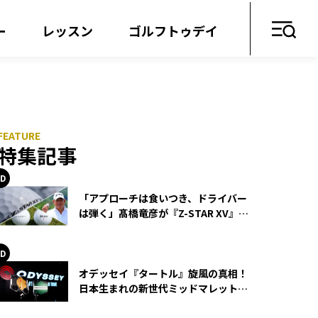
ー
レッスン
ゴルフトゥデイ
特集記事
「アプローチは食いつき、ドライバー
は弾く」髙橋竜彦が『Z-STAR XV』を
使い続ける理由
オデッセイ『タートル』旋風の真相！
日本生まれの新世代ミッドマレットが
世界を席巻