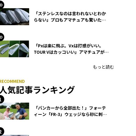
「ステンレスなのは言われないとわか
らない」プロもアマチュアも驚いた
HONMA WEDGEの打感とスピン
「Pxは楽に飛ぶ。Vxは打感がいい。
TOUR Vはカッコいい」アマチュアが選
ぶHONMA「T//WORLD アイアン」
もっと読む
人気記事ランキング
「バンカーから全部出た！」フォーテ
ィーン「FR-3」ウェッジなら砂に刺さ
らず脱出できる？