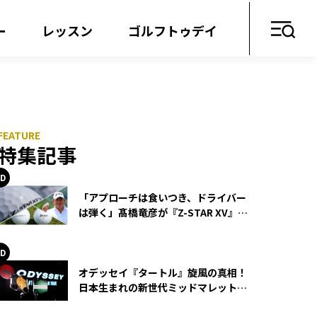
ー
レッスン
ゴルフトゥデイ
特集記事
「アプローチは食いつき、ドライバー
は弾く」髙橋竜彦が『Z-STAR XV』を
使い続ける理由
オデッセイ『タートル』旋風の真相！
日本生まれの新世代ミッドマレットが
世界を席巻