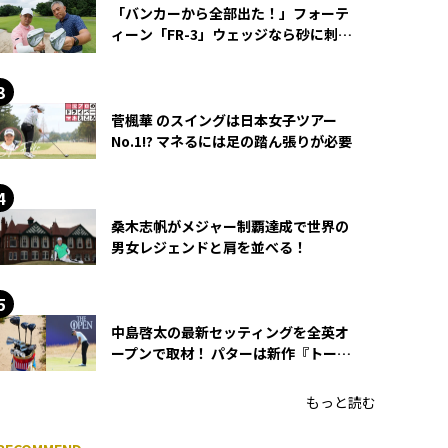
「バンカーから全部出た！」フォーテ
ィーン「FR-3」ウェッジなら砂に刺さ
らず脱出できる？
菅楓華 のスイングは日本女子ツアー
No.1!? マネるには足の踏ん張りが必要
桑木志帆がメジャー制覇達成で世界の
男女レジェンドと肩を並べる！
中島啓太の最新セッティングを全英オ
ープンで取材！ パターは新作『トーチ
ド』を投入
もっと読む