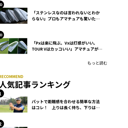
「ステンレスなのは言われないとわか
らない」プロもアマチュアも驚いた
HONMA WEDGEの打感とスピン
「Pxは楽に飛ぶ。Vxは打感がいい。
TOUR Vはカッコいい」アマチュアが選
ぶHONMA「T//WORLD アイアン」
もっと読む
人気記事ランキング
パットで距離感を合わせる簡単な方法
はコレ！ 上りは長く持ち、下りは短
く持つ！