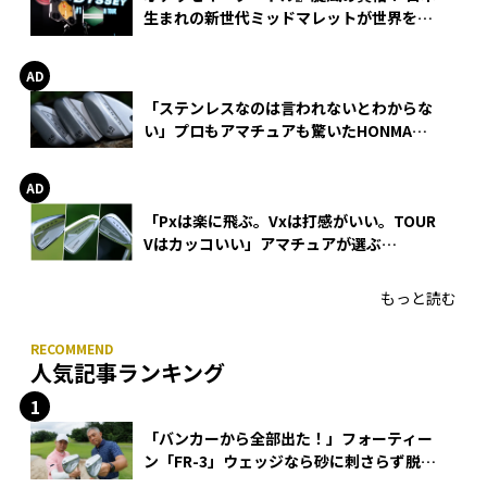
生まれの新世代ミッドマレットが世界を席
巻
「ステンレスなのは言われないとわからな
い」プロもアマチュアも驚いたHONMA
WEDGEの打感とスピン
「Pxは楽に飛ぶ。Vxは打感がいい。TOUR
Vはカッコいい」アマチュアが選ぶ
HONMA「T//WORLD アイアン」
もっと読む
人気記事ランキング
「バンカーから全部出た！」フォーティー
ン「FR-3」ウェッジなら砂に刺さらず脱出
できる？