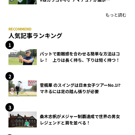
HONMA「T//WORLD アイアン」
もっと読む
人気記事ランキング
パットで距離感を合わせる簡単な方法はコ
レ！ 上りは長く持ち、下りは短く持つ！
菅楓華 のスイングは日本女子ツアーNo.1!?
マネるには足の踏ん張りが必要
桑木志帆がメジャー制覇達成で世界の男女
レジェンドと肩を並べる！