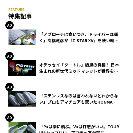
特集記事
「アプローチは食いつき、ドライバーは弾
く」髙橋竜彦が『Z-STAR XV』を使い続け
る理由
オデッセイ『タートル』旋風の真相！ 日本
生まれの新世代ミッドマレットが世界を席
巻
「ステンレスなのは言われないとわからな
い」プロもアマチュアも驚いたHONMA
WEDGEの打感とスピン
「Pxは楽に飛ぶ。Vxは打感がいい。TOUR
Vはカッコいい」アマチュアが選ぶ