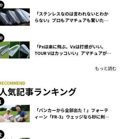
「ステンレスなのは言われないとわか
らない」プロもアマチュアも驚いた
HONMA WEDGEの打感とスピン
「Pxは楽に飛ぶ。Vxは打感がいい。
TOUR Vはカッコいい」アマチュアが選
ぶHONMA「T//WORLD アイアン」
もっと読む
人気記事ランキング
「バンカーから全部出た！」フォーテ
ィーン「FR-3」ウェッジなら砂に刺さ
らず脱出できる？