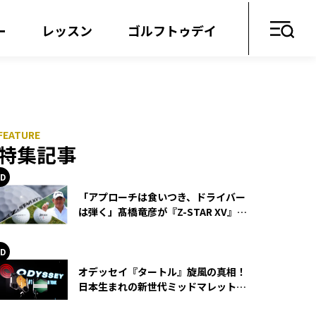
ー
レッスン
ゴルフトゥデイ
特集記事
「アプローチは食いつき、ドライバー
は弾く」髙橋竜彦が『Z-STAR XV』を
使い続ける理由
オデッセイ『タートル』旋風の真相！
日本生まれの新世代ミッドマレットが
世界を席巻