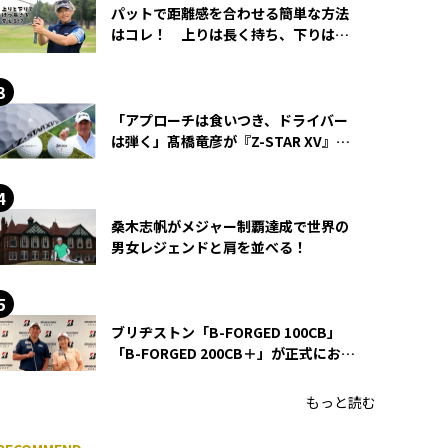
パットで距離感を合わせる簡単な方法
はコレ！ 上りは長く持ち、下りは短
く持つ！
「アプローチは食いつき、ドライバー
は弾く」髙橋竜彦が『Z-STAR XV』を
使い続ける理由
桑木志帆がメジャー制覇達成で世界の
男女レジェンドと肩を並べる！
ブリヂストン「B-FORGED 100CB」
「B-FORGED 200CB＋」が正式にお披
露目！ あのアイアンの正体がついに
明らかに！
もっと読む