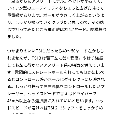
「見るからにアスリートモデル。ヘッドが小さくて、
アイアン型のユーティリティをちょっと広げた感じで
重量感があります。ボールがやさしく上がるというよ
り、しっかり振っていくクラブだと思うので、その感
じで打ってみたところ飛距離は224.7ヤード。結構振り
ました。
つかまりのいいTSi１だったら40～50ヤード左かもし
れませんが、TSi３は若干左に巻く程度。やはり強振
しても左に行かないアスリート系の特徴を備えていま
す。意図的にストレートボールを打ってもほかに比べ
るとコントロール感がボールにダイレクトに反映され
る。しっかり振って左右高低をコントロールしたいプ
レーヤー、ヘッドスピードで言えばドライバーで
43m/s以上なら選択肢に入れていいと思います。ヘッ
ドスピードが速ければTSi２でシャフトをしっかりめ