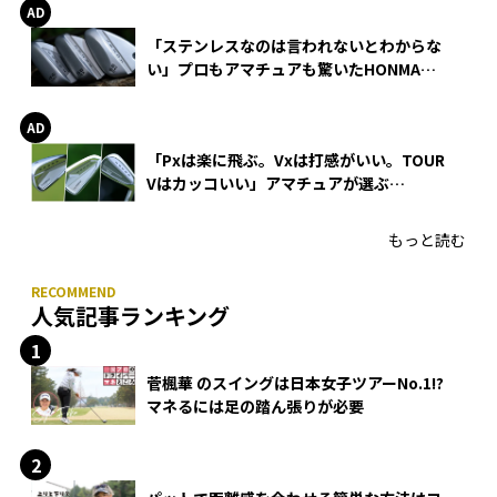
「ステンレスなのは言われないとわからな
い」プロもアマチュアも驚いたHONMA
WEDGEの打感とスピン
「Pxは楽に飛ぶ。Vxは打感がいい。TOUR
Vはカッコいい」アマチュアが選ぶ
HONMA「T//WORLD アイアン」
もっと読む
人気記事ランキング
菅楓華 のスイングは日本女子ツアーNo.1!?
マネるには足の踏ん張りが必要