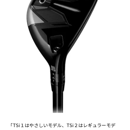
「TSi１はやさしいモデル、TSi２はレギュラーモデ