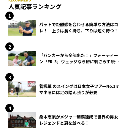
人気記事ランキング
パットで距離感を合わせる簡単な方法はコ
レ！ 上りは長く持ち、下りは短く持つ！
「バンカーから全部出た！」フォーティー
ン「FR-3」ウェッジなら砂に刺さらず脱出
できる？
菅楓華 のスイングは日本女子ツアーNo.1!?
マネるには足の踏ん張りが必要
桑木志帆がメジャー制覇達成で世界の男女
レジェンドと肩を並べる！