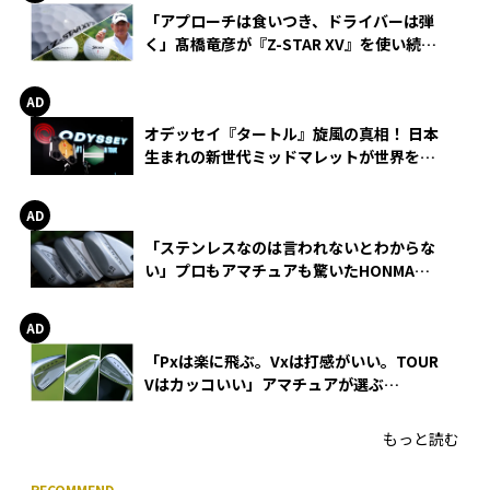
「アプローチは食いつき、ドライバーは弾
く」髙橋竜彦が『Z-STAR XV』を使い続け
る理由
オデッセイ『タートル』旋風の真相！ 日本
生まれの新世代ミッドマレットが世界を席
巻
「ステンレスなのは言われないとわからな
い」プロもアマチュアも驚いたHONMA
WEDGEの打感とスピン
「Pxは楽に飛ぶ。Vxは打感がいい。TOUR
Vはカッコいい」アマチュアが選ぶ
HONMA「T//WORLD アイアン」
もっと読む