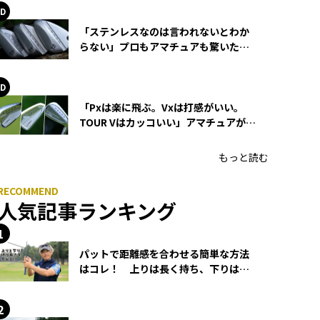
「ステンレスなのは言われないとわか
らない」プロもアマチュアも驚いた
HONMA WEDGEの打感とスピン
「Pxは楽に飛ぶ。Vxは打感がいい。
TOUR Vはカッコいい」アマチュアが選
ぶHONMA「T//WORLD アイアン」
もっと読む
人気記事ランキング
パットで距離感を合わせる簡単な方法
はコレ！ 上りは長く持ち、下りは短
く持つ！