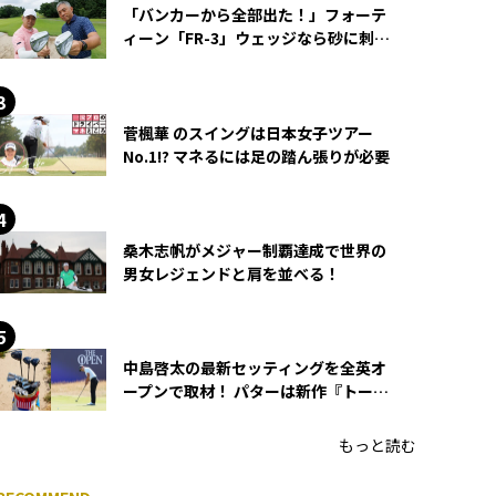
「バンカーから全部出た！」フォーテ
ィーン「FR-3」ウェッジなら砂に刺さ
らず脱出できる？
菅楓華 のスイングは日本女子ツアー
No.1!? マネるには足の踏ん張りが必要
桑木志帆がメジャー制覇達成で世界の
男女レジェンドと肩を並べる！
中島啓太の最新セッティングを全英オ
ープンで取材！ パターは新作『トーチ
ド』を投入
もっと読む