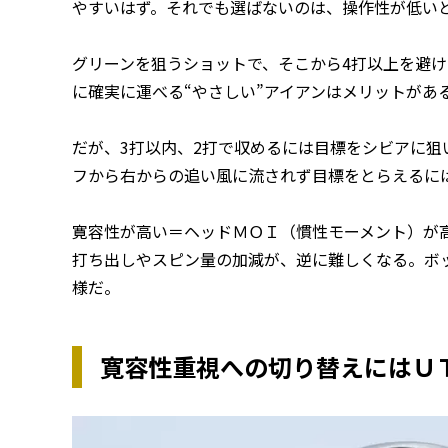
やすいはず。それでも選ばないのは、操作性が低い
グリーンを狙うショットで、そこから4打以上を避け
に確実に運べる“やさしい”アイアンはメリットがあ
だが、3打以内、2打で収めるには目標をシビアに
フから右からの追い風に流されず目標をとらえるに
寛容性が高い＝ヘッドＭＯＩ（慣性モーメント）が
打ち出しやスピン量の加減が、逆に難しくなる。ボ
様だ。
寛容性重視への切り替えにはＵ