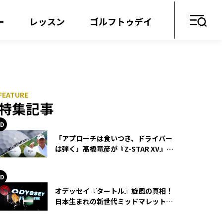
ー
レッスン
ゴルフトゥデイ
特集記事
「アプローチは食いつき、ドライバー
は弾く」髙橋竜彦が『Z-STAR XV』を
使い続ける理由
オデッセイ『タートル』旋風の真相！
日本生まれの新世代ミッドマレットが
世界を席巻