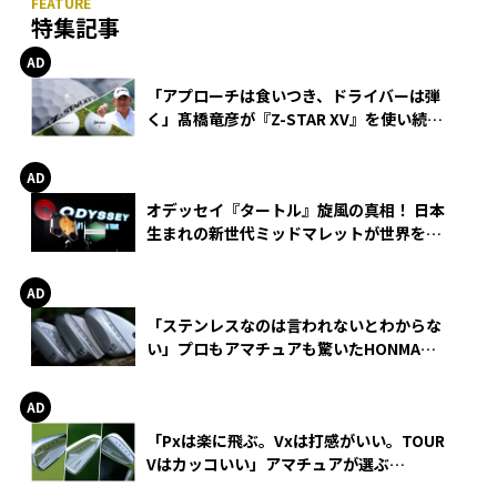
特集記事
「アプローチは食いつき、ドライバーは弾
く」髙橋竜彦が『Z-STAR XV』を使い続け
る理由
オデッセイ『タートル』旋風の真相！ 日本
生まれの新世代ミッドマレットが世界を席
巻
「ステンレスなのは言われないとわからな
い」プロもアマチュアも驚いたHONMA
WEDGEの打感とスピン
「Pxは楽に飛ぶ。Vxは打感がいい。TOUR
Vはカッコいい」アマチュアが選ぶ
HONMA「T//WORLD アイアン」