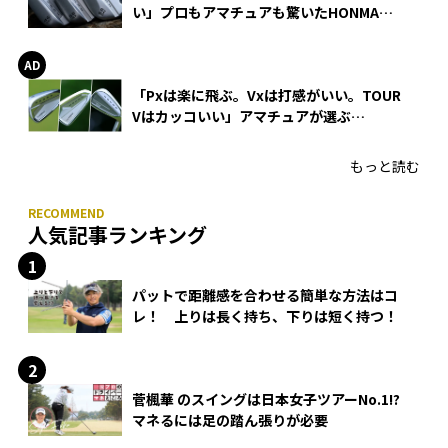
い」プロもアマチュアも驚いたHONMA
WEDGEの打感とスピン
「Pxは楽に飛ぶ。Vxは打感がいい。TOUR
Vはカッコいい」アマチュアが選ぶ
HONMA「T//WORLD アイアン」
もっと読む
人気記事ランキング
パットで距離感を合わせる簡単な方法はコ
レ！ 上りは長く持ち、下りは短く持つ！
菅楓華 のスイングは日本女子ツアーNo.1!?
マネるには足の踏ん張りが必要