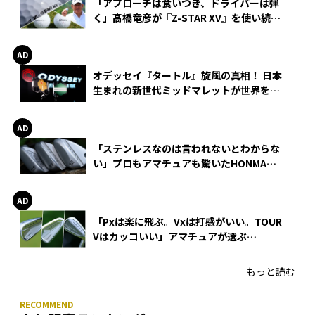
「アプローチは食いつき、ドライバーは弾
く」髙橋竜彦が『Z-STAR XV』を使い続け
る理由
オデッセイ『タートル』旋風の真相！ 日本
生まれの新世代ミッドマレットが世界を席
巻
「ステンレスなのは言われないとわからな
い」プロもアマチュアも驚いたHONMA
WEDGEの打感とスピン
「Pxは楽に飛ぶ。Vxは打感がいい。TOUR
Vはカッコいい」アマチュアが選ぶ
HONMA「T//WORLD アイアン」
もっと読む