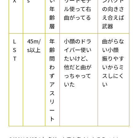
X
s
い
リートモデ
ンパクト
年
ル使って右
の向きさ
齢
曲がってる
え合えば
層
武器
L
45m/
年
小顔のドラ
曲がらな
S
s以上
齢
イバー使い
い小顔
T
問
たいけど、
振りやす
わ
他だと曲が
いからミ
ず
っちゃって
スしにく
ア
いた
い
ス
リ
ー
ト