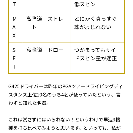
T
低スピン
M
高弾道 ストレ
とにかく真っすぐ
A
ート
球がよじれない
X
S
高弾道 ドロー
つかまってもサイ
F
ドスピン量が適正
T
G425ドライバーは昨年のPGAツアードライビングディ
スタンス上位10名のうち4名が使っていたという、言
わずと知れた名器。
これは試さずにはいられない！というわけで早速3機
種を打ち比べてみようと思います。といっても、私が