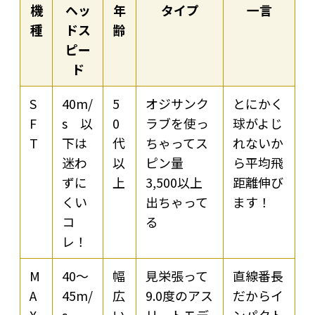
機
ヘッ
年
タイプ
一言
種
ドス
齢
ピー
ド
S
40m/
5
オジサンク
とにかく
F
s 以
0
ラブを使っ
球がよじ
T
下は
代
ちゃってス
れないか
迷わ
以
ピン量
ら平均飛
ずに
上
3,500以上
距離伸び
くい
出ちゃって
ます！
コ
る
レ！
M
40～
幅
見栄張って
直線番長
A
45m/
広
9.0度のアス
だからイ