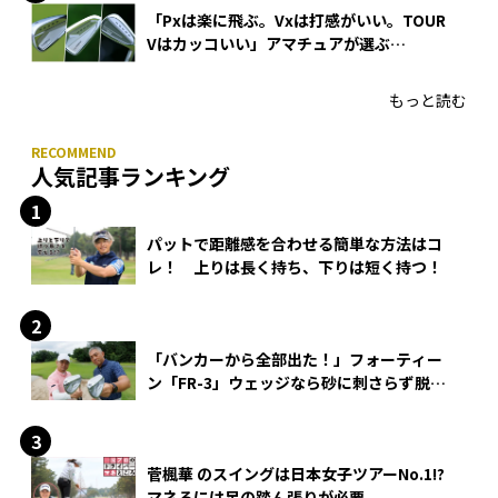
「Pxは楽に飛ぶ。Vxは打感がいい。TOUR
Vはカッコいい」アマチュアが選ぶ
HONMA「T//WORLD アイアン」
もっと読む
人気記事ランキング
パットで距離感を合わせる簡単な方法はコ
レ！ 上りは長く持ち、下りは短く持つ！
「バンカーから全部出た！」フォーティー
ン「FR-3」ウェッジなら砂に刺さらず脱出
できる？
菅楓華 のスイングは日本女子ツアーNo.1!?
マネるには足の踏ん張りが必要