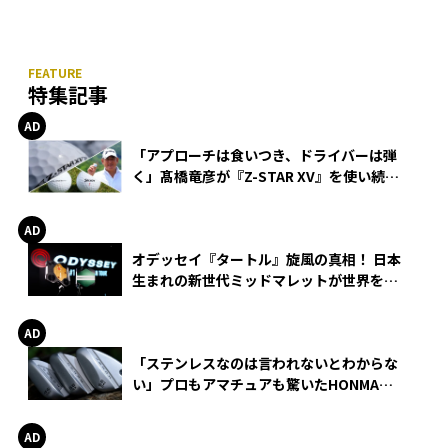
特集記事
「アプローチは食いつき、ドライバーは弾
く」髙橋竜彦が『Z-STAR XV』を使い続け
る理由
オデッセイ『タートル』旋風の真相！ 日本
生まれの新世代ミッドマレットが世界を席
巻
「ステンレスなのは言われないとわからな
い」プロもアマチュアも驚いたHONMA
WEDGEの打感とスピン