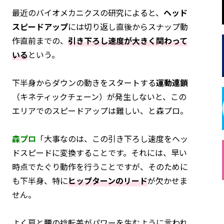
最近のバイオメカニクスの研究によると、
ヘッド
スピードアップ
には切り返し直後からスナップ動
作直前までの、
引き下ろし速度が大きく関わって
いる
という。
下半身からダウンの動きをスタートする
運動連鎖
（キネティックチェーン）が発生しないと、この
エリアでのスピードアップは難しい、と森プロ。
森プロ
「大事なのは、この引き下ろし速度をヘッ
ドスピードに変換することです。それには、早い
時点でたぐり動作を行うことですが、そのために
も下半身、特に
ヒップターンのリード
が欠かせま
せん。
よく肩と腰の捻転差がパワーを生むように言われ