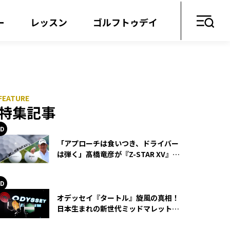
ー
レッスン
ゴルフトゥデイ
特集記事
「アプローチは食いつき、ドライバー
は弾く」髙橋竜彦が『Z-STAR XV』を
使い続ける理由
オデッセイ『タートル』旋風の真相！
日本生まれの新世代ミッドマレットが
世界を席巻