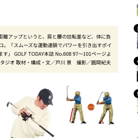
距離アップというと、肩と腰の捻転差など、体に負
ロ。「スムーズな運動連鎖でパワーを引き出すポイ
OLF TODAY本誌 No.608 97〜101ページよ
タジオ 取材・構成・文／戸川 景 撮影／圓岡紀夫