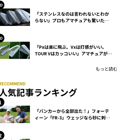
「ステンレスなのは言われないとわか
らない」プロもアマチュアも驚いた
HONMA WEDGEの打感とスピン
「Pxは楽に飛ぶ。Vxは打感がいい。
TOUR Vはカッコいい」アマチュアが選
ぶHONMA「T//WORLD アイアン」
もっと読む
人気記事ランキング
「バンカーから全部出た！」フォーテ
ィーン「FR-3」ウェッジなら砂に刺さ
らず脱出できる？