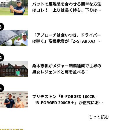
パットで距離感を合わせる簡単な方法
はコレ！ 上りは長く持ち、下りは短
く持つ！
「アプローチは食いつき、ドライバー
は弾く」髙橋竜彦が『Z-STAR XV』を
使い続ける理由
桑木志帆がメジャー制覇達成で世界の
男女レジェンドと肩を並べる！
ブリヂストン「B-FORGED 100CB」
「B-FORGED 200CB＋」が正式にお披
露目！ あのアイアンの正体がついに
明らかに！
もっと読む