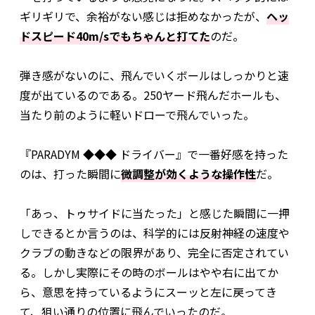
ギリギリで、余裕がない感じは拒めなかったが、
ヘッ
ドスピード40m/sでもちゃんと打てた
のだ。
弾き感がないのに、飛んでいくボールはしっかりと速
度が出ているのである。250ヤード飛んだホールも、
当たり前のように軽いドローで飛んでいった。
『PARADYM ◆◆◆ ドライバー』で一番好感を持った
のは、打った瞬間に
微調整が効くような操作性
だ。
「あっ、トゥサイドに当たった」と感じた瞬間に一押
しできるとか言うのは、科学的には反射神経の速度や
クラブの動きなどの限界があり、完全に否定されてい
る。しかし実際にその時のボールはやや右に出てか
ら、意思を持っているようにスーッと左に戻ってき
て、狙い通りの位置に飛んでいったのだ。