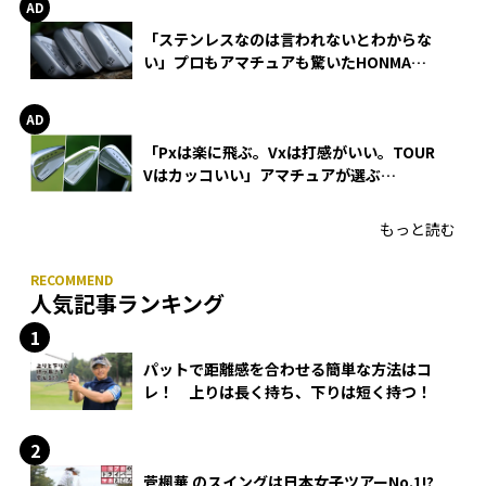
「ステンレスなのは言われないとわからな
い」プロもアマチュアも驚いたHONMA
WEDGEの打感とスピン
「Pxは楽に飛ぶ。Vxは打感がいい。TOUR
Vはカッコいい」アマチュアが選ぶ
HONMA「T//WORLD アイアン」
もっと読む
人気記事ランキング
パットで距離感を合わせる簡単な方法はコ
レ！ 上りは長く持ち、下りは短く持つ！
菅楓華 のスイングは日本女子ツアーNo.1!?