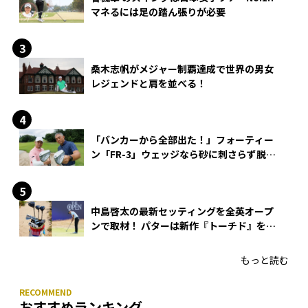
マネるには足の踏ん張りが必要
桑木志帆がメジャー制覇達成で世界の男女
レジェンドと肩を並べる！
「バンカーから全部出た！」フォーティー
ン「FR-3」ウェッジなら砂に刺さらず脱出
できる？
中島啓太の最新セッティングを全英オープ
ンで取材！ パターは新作『トーチド』を投
入
もっと読む
おすすめランキング