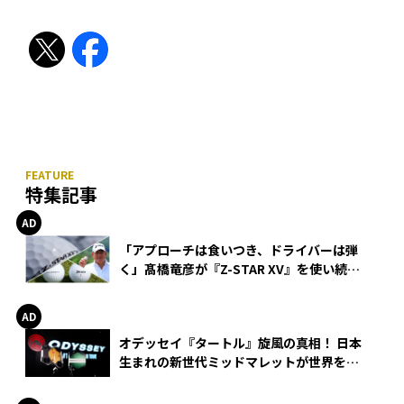
特集記事
「アプローチは食いつき、ドライバーは弾
く」髙橋竜彦が『Z-STAR XV』を使い続け
る理由
オデッセイ『タートル』旋風の真相！ 日本
生まれの新世代ミッドマレットが世界を席
巻