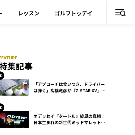
ー
レッスン
ゴルフトゥデイ
特集記事
「アプローチは食いつき、ドライバー
は弾く」髙橋竜彦が『Z-STAR XV』を
使い続ける理由
オデッセイ『タートル』旋風の真相！
日本生まれの新世代ミッドマレットが
世界を席巻