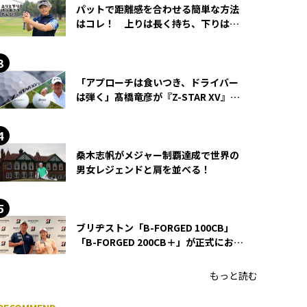
パットで距離感を合わせる簡単な方法
はコレ！ 上りは長く持ち、下りは短
く持つ！
「アプローチは食いつき、ドライバー
は弾く」髙橋竜彦が『Z-STAR XV』を
使い続ける理由
桑木志帆がメジャー制覇達成で世界の
男女レジェンドと肩を並べる！
ブリヂストン「B-FORGED 100CB」
「B-FORGED 200CB＋」が正式にお披
露目！ あのアイアンの正体がついに
明らかに！
もっと読む