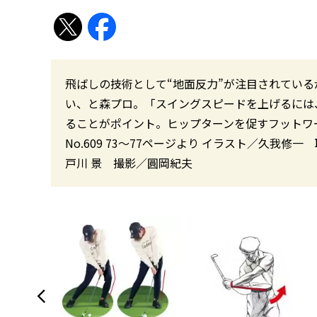
飛ばしの技術として“地面反力”が注目されてい
い、と森プロ。「スイングスピードを上げるには
ることがポイント。ヒップターンを促すフットワーク
No.609 73〜77ページより イラスト／久我
戸川 景 撮影／圓岡紀夫