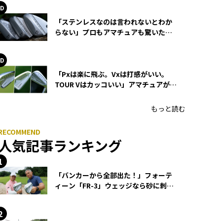
「ステンレスなのは言われないとわか
らない」プロもアマチュアも驚いた
HONMA WEDGEの打感とスピン
「Pxは楽に飛ぶ。Vxは打感がいい。
TOUR Vはカッコいい」アマチュアが選
ぶHONMA「T//WORLD アイアン」
もっと読む
人気記事ランキング
「バンカーから全部出た！」フォーテ
ィーン「FR-3」ウェッジなら砂に刺さ
らず脱出できる？