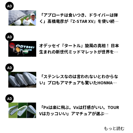
「アプローチは食いつき、ドライバーは弾
く」髙橋竜彦が『Z-STAR XV』を使い続け
る理由
オデッセイ『タートル』旋風の真相！ 日本
生まれの新世代ミッドマレットが世界を席
巻
「ステンレスなのは言われないとわからな
い」プロもアマチュアも驚いたHONMA
WEDGEの打感とスピン
「Pxは楽に飛ぶ。Vxは打感がいい。TOUR
Vはカッコいい」アマチュアが選ぶ
HONMA「T//WORLD アイアン」
もっと読む