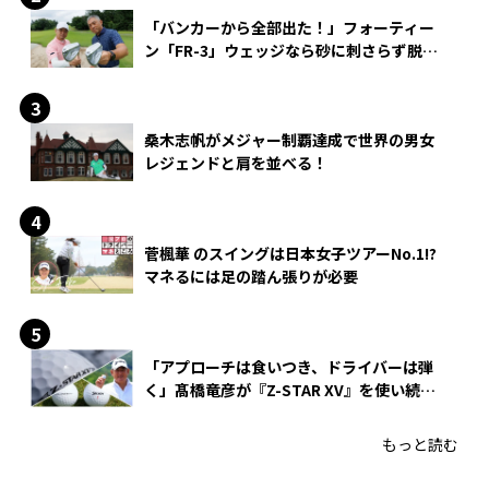
「バンカーから全部出た！」フォーティー
ン「FR-3」ウェッジなら砂に刺さらず脱出
できる？
桑木志帆がメジャー制覇達成で世界の男女
レジェンドと肩を並べる！
菅楓華 のスイングは日本女子ツアーNo.1!?
マネるには足の踏ん張りが必要
「アプローチは食いつき、ドライバーは弾
く」髙橋竜彦が『Z-STAR XV』を使い続け
る理由
もっと読む