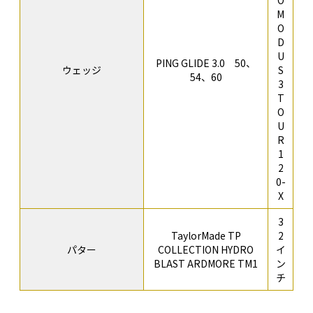
M
O
D
U
PING GLIDE 3.0 50、
ウェッジ
S
54、60
3
T
O
U
R
1
2
0-
X
3
TaylorMade TP
2
パター
COLLECTION HYDRO
イ
BLAST ARDMORE TM1
ン
チ