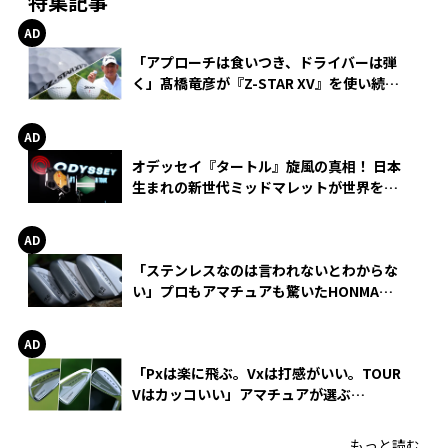
特集記事
「アプローチは食いつき、ドライバーは弾
く」髙橋竜彦が『Z-STAR XV』を使い続け
る理由
オデッセイ『タートル』旋風の真相！ 日本
生まれの新世代ミッドマレットが世界を席
巻
「ステンレスなのは言われないとわからな
い」プロもアマチュアも驚いたHONMA
WEDGEの打感とスピン
「Pxは楽に飛ぶ。Vxは打感がいい。TOUR
Vはカッコいい」アマチュアが選ぶ
HONMA「T//WORLD アイアン」
もっと読む