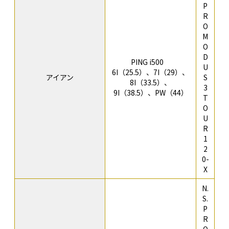
P
R
O
M
O
D
PING i500
U
6I（25.5）、7I（29）、
アイアン
S
8I（33.5）、
3
9I（38.5）、PW（44）
T
O
U
R
1
2
0-
X
N.
S.
P
R
O