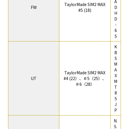
A
TaylorMade SIM2 MAX
FW
D
#5 (18)
H
D
-
6
S
K
B
S
M
A
TaylorMade SIM2 MAX
X
UT
#4 (22）、＃5（25）、
M
＃6（28）
T
8
5
J
P
N.
S.