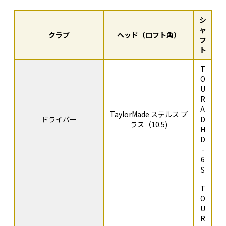
シ
ャ
クラブ
ヘッド（ロフト角）
フ
ト
T
O
U
R
A
TaylorMade ステルス プ
ドライバー
D
ラス（10.5)
H
D
-
6
S
T
O
U
R