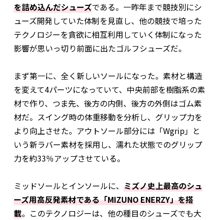
を詰め込んだシューズ
である。一昨年まで競技別にシ
ューズ開発していた体制を見直し、他の競技で培った
テクノロジーを貪欲に相互利用していく体制になった
影響が思いっ切り前面に出たゴルフシューズだ。
まず第一に、全く新しいソールになった。素材と構造
を変えて4パーツになっていて、中央前部を樹脂系の素
材で作り、つま先、後方の内側、後方の外側はゴム素
材だ。スイング時の体重移動を分析し、グリップ力を
より向上させた。アウトソール部分には「Wgrip」と
いう新ラバー素材を採用し、濡れた状態でのグリップ
力を約33％アップさせている。
ミッドソールとインソールに、
ミズノ史上最高のシュ
ーズ用高反発素材である「MIZUNO ENERZY」を搭
載
。このテクノロジーは、他の種目のシューズでも大