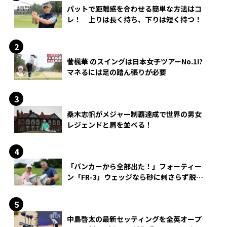
パットで距離感を合わせる簡単な方法はコ
レ！ 上りは長く持ち、下りは短く持つ！
菅楓華 のスイングは日本女子ツアーNo.1!?
マネるには足の踏ん張りが必要
桑木志帆がメジャー制覇達成で世界の男女
レジェンドと肩を並べる！
「バンカーから全部出た！」フォーティー
ン「FR-3」ウェッジなら砂に刺さらず脱出
できる？
中島啓太の最新セッティングを全英オープ