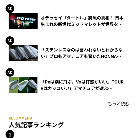
オデッセイ『タートル』旋風の真相！ 日本
生まれの新世代ミッドマレットが世界を席
巻
「ステンレスなのは言われないとわからな
い」プロもアマチュアも驚いたHONMA
WEDGEの打感とスピン
「Pxは楽に飛ぶ。Vxは打感がいい。TOUR
Vはカッコいい」アマチュアが選ぶ
HONMA「T//WORLD アイアン」
もっと読む
人気記事ランキング