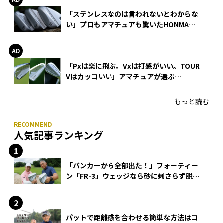
「ステンレスなのは言われないとわからな
い」プロもアマチュアも驚いたHONMA
WEDGEの打感とスピン
「Pxは楽に飛ぶ。Vxは打感がいい。TOUR
Vはカッコいい」アマチュアが選ぶ
HONMA「T//WORLD アイアン」
もっと読む
人気記事ランキング
「バンカーから全部出た！」フォーティー
ン「FR-3」ウェッジなら砂に刺さらず脱出
できる？
パットで距離感を合わせる簡単な方法はコ