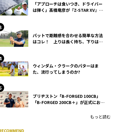
「アプローチは食いつき、ドライバー
は弾く」髙橋竜彦が『Z-STAR XV』を
使い続ける理由
パットで距離感を合わせる簡単な方法
はコレ！ 上りは長く持ち、下りは短
く持つ！
ウィンダム・クラークのパターはま
た、流行ってしまうのか?
ブリヂストン「B-FORGED 100CB」
「B-FORGED 200CB＋」が正式にお披
露目！ あのアイアンの正体がついに
明らかに！
もっと読む