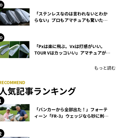
「ステンレスなのは言われないとわか
らない」プロもアマチュアも驚いた
HONMA WEDGEの打感とスピン
「Pxは楽に飛ぶ。Vxは打感がいい。
TOUR Vはカッコいい」アマチュアが選
ぶHONMA「T//WORLD アイアン」
もっと読む
人気記事ランキング
「バンカーから全部出た！」フォーテ
ィーン「FR-3」ウェッジなら砂に刺さ
らず脱出できる？