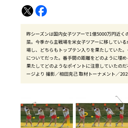
昨シーズンは国内女子ツアーで1億5000万円近
菜。今季から主戦場を米女子ツアーに移している
場し、どちらもトップテン入りを果たしていた。
についてだった。番手間の距離をどのように埋め
果たしてどのようなポイントに注意していたのだろうか。 
ージより 撮影／相田克己 取材トーナメント／20