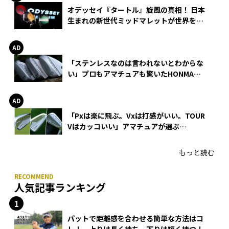
オデッセイ『タートル』旋風の真相！ 日本
生まれの新世代ミッドマレットが世界を席
巻
「ステンレスなのは言われないとわからな
い」プロもアマチュアも驚いたHONMA
WEDGEの打感とスピン
「Pxは楽に飛ぶ。Vxは打感がいい。TOUR
Vはカッコいい」アマチュアが選ぶ
HONMA「T//WORLD アイアン」
もっと読む
人気記事ランキング
パットで距離感を合わせる簡単な方法はコ