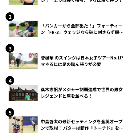
レ！ 上りは長く持ち、下りは短く持つ！
「バンカーから全部出た！」フォーティー
ン「FR-3」ウェッジなら砂に刺さらず脱出
できる？
菅楓華 のスイングは日本女子ツアーNo.1!?
マネるには足の踏ん張りが必要
桑木志帆がメジャー制覇達成で世界の男女
レジェンドと肩を並べる！
中島啓太の最新セッティングを全英オープ
ンで取材！ パターは新作『トーチド』を投
入