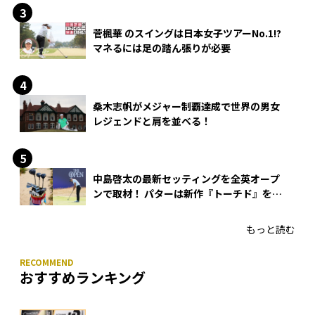
菅楓華 のスイングは日本女子ツアーNo.1!?
マネるには足の踏ん張りが必要
桑木志帆がメジャー制覇達成で世界の男女
レジェンドと肩を並べる！
中島啓太の最新セッティングを全英オープ
ンで取材！ パターは新作『トーチド』を投
入
もっと読む
おすすめランキング