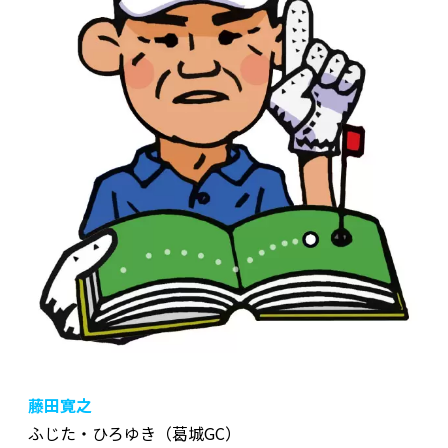
藤田寛之
ふじた・ひろゆき（葛城GC）