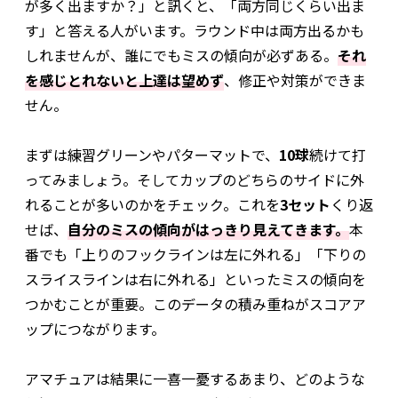
が多く出ますか？」と訊くと、「両方同じくらい出ま
す」と答える人がいます。ラウンド中は両方出るかも
しれませんが、誰にでもミスの傾向が必ずある。
それ
を感じとれないと上達は望めず
、修正や対策ができま
せん。
まずは練習グリーンやパターマットで、
10球
続けて打
ってみましょう。そしてカップのどちらのサイドに外
れることが多いのかをチェック。これを
3セット
くり返
せば、
自分のミスの傾向がはっきり見えてきます。
本
番でも「上りのフックラインは左に外れる」「下りの
スライスラインは右に外れる」といったミスの傾向を
つかむことが重要。このデータの積み重ねがスコアア
ップにつながります。
アマチュアは結果に一喜一憂するあまり、どのような