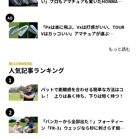
い」プロもアマチュアも驚いたHONMA
WEDGEの打感とスピン
「Pxは楽に飛ぶ。Vxは打感がいい。TOUR
Vはカッコいい」アマチュアが選ぶ
HONMA「T//WORLD アイアン」
もっと読む
人気記事ランキング
パットで距離感を合わせる簡単な方法はコ
レ！ 上りは長く持ち、下りは短く持つ！
「バンカーから全部出た！」フォーティー
ン「FR-3」ウェッジなら砂に刺さらず脱出
できる？