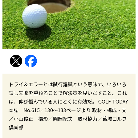
トライ＆エラーとは試行錯誤という意味で、いろいろ
試し失敗を重ねることで解決策を見いだすこと。これ
は、伸び悩んでいる人にとくに有効だ。 GOLF TODAY
本誌 No.615／130〜133ページより 取材・構成・文
／小山俊正 撮影／圓岡紀夫 取材協力／葛城ゴルフ
倶楽部