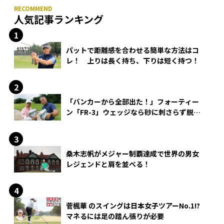
人気記事ランキング
パットで距離感を合わせる簡単な方法はコ
レ！ 上りは長く持ち、下りは短く持つ！
「バンカーから全部出た！」フォーティー
ン「FR-3」ウェッジなら砂に刺さらず脱出
できる？
桑木志帆がメジャー制覇達成で世界の男女
レジェンドと肩を並べる！
菅楓華 のスイングは日本女子ツアーNo.1!?
マネるには足の踏ん張りが必要