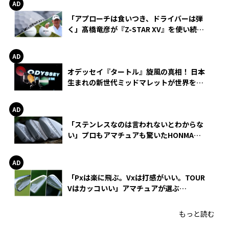
「アプローチは食いつき、ドライバーは弾
く」髙橋竜彦が『Z-STAR XV』を使い続け
る理由
オデッセイ『タートル』旋風の真相！ 日本
生まれの新世代ミッドマレットが世界を席
巻
「ステンレスなのは言われないとわからな
い」プロもアマチュアも驚いたHONMA
WEDGEの打感とスピン
「Pxは楽に飛ぶ。Vxは打感がいい。TOUR
Vはカッコいい」アマチュアが選ぶ
HONMA「T//WORLD アイアン」
もっと読む