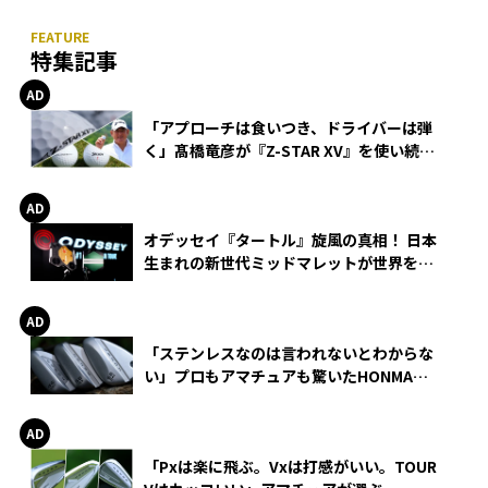
特集記事
「アプローチは食いつき、ドライバーは弾
く」髙橋竜彦が『Z-STAR XV』を使い続け
る理由
オデッセイ『タートル』旋風の真相！ 日本
生まれの新世代ミッドマレットが世界を席
巻
「ステンレスなのは言われないとわからな
い」プロもアマチュアも驚いたHONMA
WEDGEの打感とスピン
「Pxは楽に飛ぶ。Vxは打感がいい。TOUR