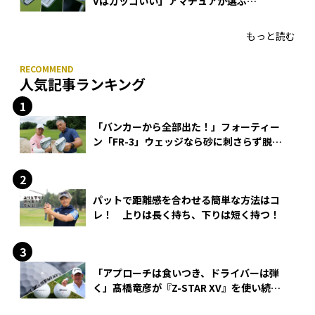
Vはカッコいい」アマチュアが選ぶ
HONMA「T//WORLD アイアン」
もっと読む
人気記事ランキング
「バンカーから全部出た！」フォーティー
ン「FR-3」ウェッジなら砂に刺さらず脱出
できる？
パットで距離感を合わせる簡単な方法はコ
レ！ 上りは長く持ち、下りは短く持つ！
「アプローチは食いつき、ドライバーは弾
く」髙橋竜彦が『Z-STAR XV』を使い続け
る理由