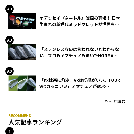
オデッセイ『タートル』旋風の真相！ 日本
生まれの新世代ミッドマレットが世界を席
巻
「ステンレスなのは言われないとわからな
い」プロもアマチュアも驚いたHONMA
WEDGEの打感とスピン
「Pxは楽に飛ぶ。Vxは打感がいい。TOUR
Vはカッコいい」アマチュアが選ぶ
HONMA「T//WORLD アイアン」
もっと読む
人気記事ランキング