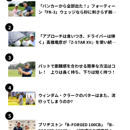
「バンカーから全部出た！」フォーティー
ン「FR-3」ウェッジなら砂に刺さらず脱出
できる？
「アプローチは食いつき、ドライバーは弾
く」髙橋竜彦が『Z-STAR XV』を使い続け
る理由
パットで距離感を合わせる簡単な方法はコ
レ！ 上りは長く持ち、下りは短く持つ！
ウィンダム・クラークのパターはまた、流
行ってしまうのか?
ブリヂストン「B-FORGED 100CB」「B-