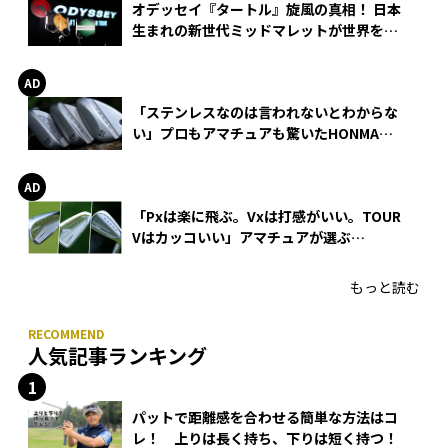
オデッセイ『タートル』旋風の真相！ 日本
生まれの新世代ミッドマレットが世界を席
巻
「ステンレスなのは言われないとわからな
い」プロもアマチュアも驚いたHONMA
WEDGEの打感とスピン
「Pxは楽に飛ぶ。Vxは打感がいい。TOUR
Vはカッコいい」アマチュアが選ぶ
HONMA「T//WORLD アイアン」
もっと読む
人気記事ランキング
パットで距離感を合わせる簡単な方法はコ
レ！ 上りは長く持ち、下りは短く持つ！