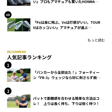
い」プロもアマチュアも驚いたHONMA
WEDGEの打感とスピン
「Pxは楽に飛ぶ。Vxは打感がいい。TOUR
Vはカッコいい」アマチュアが選ぶ
HONMA「T//WORLD アイアン」
もっと読む
人気記事ランキング
「バンカーから全部出た！」フォーティー
ン「FR-3」ウェッジなら砂に刺さらず脱出
できる？
パットで距離感を合わせる簡単な方法はコ
レ！ 上りは長く持ち、下りは短く持つ！