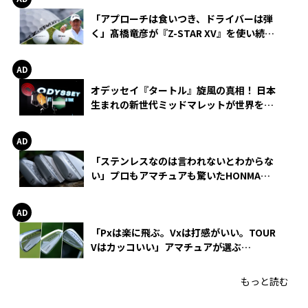
「アプローチは食いつき、ドライバーは弾
く」髙橋竜彦が『Z-STAR XV』を使い続け
る理由
オデッセイ『タートル』旋風の真相！ 日本
生まれの新世代ミッドマレットが世界を席
巻
「ステンレスなのは言われないとわからな
い」プロもアマチュアも驚いたHONMA
WEDGEの打感とスピン
「Pxは楽に飛ぶ。Vxは打感がいい。TOUR
Vはカッコいい」アマチュアが選ぶ
HONMA「T//WORLD アイアン」
もっと読む