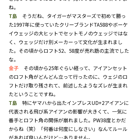
ね。
T島
そうだね、タイガーがマスターズで初めて勝っ
た1997年に使っていたクリーブランドTA588やボーケ
イウェッジの大ヒットでセットモノのウェッジではな
く、ウェッジだけ別メーカーって文化が生まれまし
た。その頃からロフト52、58度が売れ筋の主流でした
な。
金子
その頃から25年ぐらい経って、アイアンセット
のロフト角がどんどん立って行ったのに、ウェジのロ
フトだけ取り残されて、前述したようなズレが生まれ
たということですね。
T島
特にヤマハから出たインプレスUD+2アイアンに
代表される飛び系アイアンの影響が大きくて、一気に
番手とロフト角の関係が崩れました。PW38度とかだ
からね（笑）「何番は何度にしなさい」なんてルール
があれば良いんだけど…ありません。